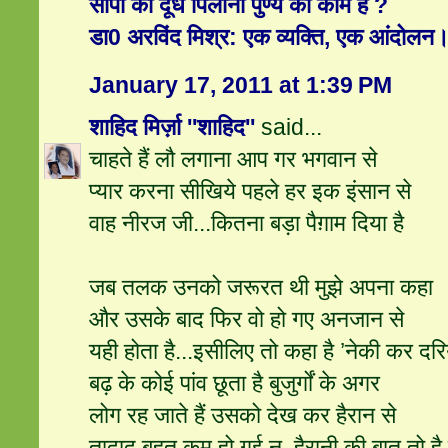
सांपों को दूध पिलाना पुण्‍य का काम है ?
डा0 अरविंद मिश्र: एक व्‍यक्ति, एक आंदोलन
January 17, 2011 at 1:39 PM
शाहिद मिर्ज़ा ''शाहिद''
said...
चाहते हैं लौ लगाना आप गर भगवान से
प्‍यार करना सीखिये पहले हर इक इंसान से
वाह नीरज जी...कितना बड़ा पैग़ाम दिया है
जब तलक उनको जरूरत थी मुझे अपना कहा
और उसके बाद फिर वो हो गए अनजान से
यही होता है...इसीलिए तो कहा है ’नेकी कर दरिय
बढ़ के कोई पांव छूता है बुजुर्गों के अगर
लोग रह जाते हैं उसको देख कर हैरान से
तादाद बहुत कम हो गई न, हैरानी की बात तो है 