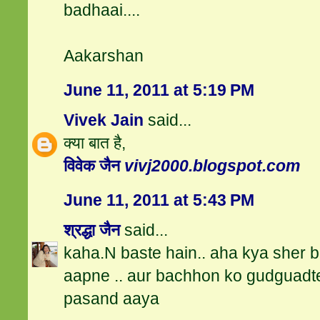
badhaai....
Aakarshan
June 11, 2011 at 5:19 PM
Vivek Jain
said...
क्या बात है,
विवेक जैन
vivj2000.blogspot.com
June 11, 2011 at 5:43 PM
श्रद्धा जैन
said...
kaha.N baste hain.. aha kya sher 
aapne .. aur bachhon ko gudguadte
pasand aaya