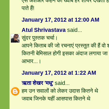
ऐसे अशआर कहने का ख्वाब हर शायर देखता ह
पाते हैं!
January 17, 2012 at 12:00 AM
Atul Shrivastava
said...
सुंदर पुस्‍तक चर्चा।
आपने किताब की जो रचनाएं प्रस्‍तुत की हैं वो 
कितनी बेमिसाल होगी इसका अंदाज लगाया जा 
आभार...।
January 17, 2012 at 1:22 AM
ऋता शेखर 'मधु'
said...
हम उन सवालों को लेकर उदास कितने थे
जवाब जिनके यहीं आसपास कितने थे