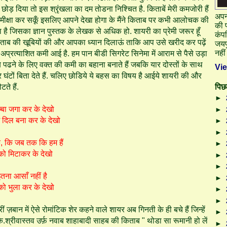
छोड़ दिया तो इस श्रृंखला का दम तोडना निश्चित है. किताबें मेरी कमजोरी हैं
अपनी
ीक्षा कर सकूँ इसलिए आपने देखा होगा के मैंने किताब पर कभी आलोचक की
की प
 है जिसका ज्ञान पुस्तक के लेखक से अधिक हो. शायरी का प्रेमी जरूर हूँ
कंपन
े किताब की खूबियों की और आपका ध्यान दिलाऊं ताकि आप उसे खरीद कर पढ़ें
जयप
नही
ं अप्रत्याशित कमी आई है. हम पान बीडी सिगरेट सिनेमा में आराम से पैसे उड़ा
ाब पढने के लिए वक्त की कमी का बहाना बनाते हैं जबकि यार दोस्तों के साथ
Vi
 कर घंटों बिता देते हैं. चलिए छोडिये ये बहस का विषय है आईये शायरी की और
पिछल
टते हैं.
►
ज्बा जगा कर के देखो
►
 दिल बना कर के देखो
►
►
क, कि जब तक कि हम हैं
►
को मिटाकर के देखो
►
►
इतना आसाँ नहीं है
►
को भुला कर के देखो
►
►
बान में ऐसे रोमांटिक शेर कहने वाले शायर अब गिनती के ही बचे हैं जिन्हें
►
.श्रीवास्तव उर्फ़ नवाब शाहाबादी साहब की किताब " थोडा सा रूमानी हो लें
►