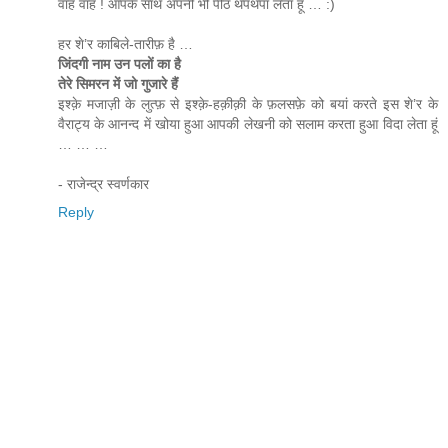
वाह वाह ! आपके साथ अपनी भी पीठ थपथपा लेता हूं … :)
हर शे’र काबिले-तारीफ़ है …
जिंदगी नाम उन पलों का है
तेरे सिमरन में जो गुजारे हैं
इश्क़े मजाज़ी के लुत्फ़ से इश्क़े-हक़ीक़ी के फ़लसफ़े को बयां करते इस शे’र के
वैराट्य के आनन्द में खोया हुआ आपकी लेखनी को सलाम करता हुआ विदा लेता हूं
… … …
- राजेन्द्र स्वर्णकार
Reply