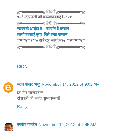
ஜ●▬▬▬▬▬ஜ۩۞۩ஜ▬▬▬▬▬●ஜ
♥~*~
दीपावली की मंगलकामनाएं !
~*~♥
ஜ●▬▬▬▬▬ஜ۩۞۩ஜ▬▬▬▬▬●ஜ
सरस्वती आशीष दें , गणपति दें वरदान
लक्ष्मी बरसाएं कृपा, मिले स्नेह सम्मान
**♥**♥**♥**● राजेन्द्र स्वर्णकार● **♥**♥**♥**
ஜ●▬▬▬▬▬ஜ۩۞۩ஜ▬▬▬▬▬●ஜ
Reply
ऋता शेखर 'मधु'
November 14, 2012 at 9:02 AM
हर शे'र लाजवाब!!!
दीपावली की अनंत शुभकामनाएँ!!
Reply
प्रवीण पाण्डेय
November 14, 2012 at 9:45 AM