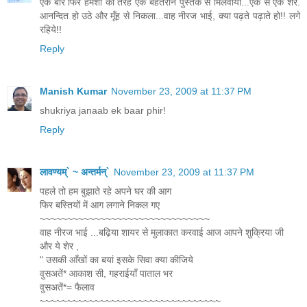
एक बार फिर हमेशा की तरह एक बेहतरीन पुस्तक से मिलवाया...एक से एक शेर.
आनन्दित हो उठे और मूँह से निकला...वाह नीरज भाई, क्या पढ़ते पढ़ाते हो!! लगे
रहिये!!
Reply
Manish Kumar
November 23, 2009 at 11:37 PM
shukriya janaab ek baar phir!
Reply
लावण्यम्` ~ अन्तर्मन्`
November 23, 2009 at 11:37 PM
पहले तो हम बुझाते रहे अपने घर की आग
फिर बस्तियों में आग लगाने निकल गए
~~~~~~~~~~~~~~~~~~~~~~~~~~~~~~~
वाह नीरज भाई ...बढ़िया शायर से मुलाकात करवाई आज आपने शुक्रिया जी
और ये शेर ,
" उसकी आँखों का बयां इसके सिवा क्या कीजिये
वुसअतें* आकाश सी, गहराईयाँ पाताल भर
वुसअतें*= फैलाव
~~~~~~~~~~~~~~~~~~~~~~~~~~~~~~~~~