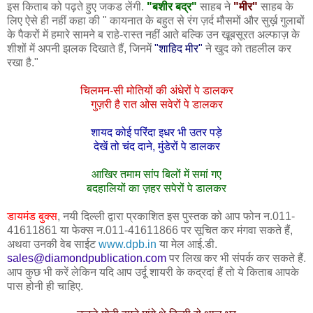
इस किताब को पढ़ते हुए जकड लेंगी.
"बशीर बद्र"
साहब ने
"मीर"
साहब के
लिए ऐसे ही नहीं कहा की " कायनात के बहुत से रंग ज़र्द मौसमों और सुर्ख़ गुलाबों
के पैकरों में हमारे सामने ब राहे-रास्त नहीं आते बल्कि उन खूबसूरत अल्फाज़ के
शीशों में अपनी झलक दिखाते हैं, जिनमें
"शाहिद मीर"
ने खुद को तहलील कर
रखा है."
चिलमन-सी मोतियों की अंधेरों पे डालकर
गुज़री है रात ओस सवेरों पे डालकर
शायद कोई परिंदा इधर भी उतर पड़े
देखें तो चंद दाने, मुंडेरों पे डालकर
आखिर तमाम सांप बिलों में समां गए
बदहालियों का ज़हर सपेरों पे डालकर
डायमंड बुक्स
, नयी दिल्ली द्वारा प्रकाशित इस पुस्तक को आप फोन न.011-
41611861 या फेक्स न.011-41611866 पर सूचित कर मंगवा सकते हैं,
अथवा उनकी वेब साईट
www.dpb.in
या मेल आई.डी.
sales@diamondpublication.com
पर लिख कर भी संपर्क कर सकते हैं.
आप कुछ भी करें लेकिन यदि आप उर्दू शायरी के कद्रदां हैं तो ये किताब आपके
पास होनी ही चाहिए.