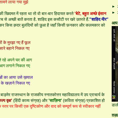
ामने लाया गया मुझे
►
►
 की खिदमत में रहता था तो वो बार-बार हिदायत करते
'बेटे, बहुत अच्छे इंसान
च से अच्छी बातें करता है. शाहिद इस कसौटी पर खरे उतरते हैं.
"शाहिद मीर"
आप 
रह कर किस क़दर बुलंदियों को छुआ है जहाँ किसी फ़नकार और कलमकार को
ं के मुरझा गए हैं फूल
 सारे बहाने निकल गए
ते रहे अपने घर की आग
ें आग लगाने निकल गए
ँखों का आया उसे ख़याल
ं के खज़ाने निकल गए
ाड़मेर राजस्थान के राजकीय स्नातकोत्तर महाविद्यालय में उप प्राचार्य के
ल्प वृक्ष'
(हिंदी काव्य संग्रह) और
'
साज़िना'
(कविता संग्रह) प्रकाशित हो
डाल
्धिक स्तर पर किसी एक दृष्टिकोण और वाद को सम्पूर्ण रूप से स्वीकार नहीं
ग़ज़ल