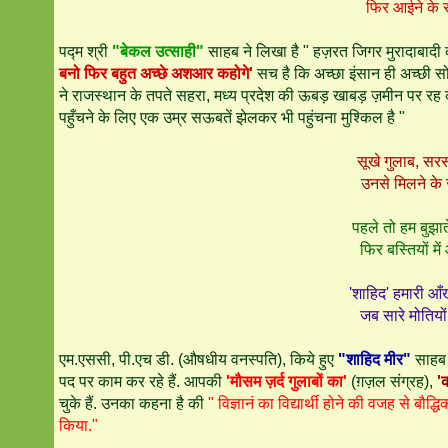
फिर आईने के स
पद्म श्री
"बेकल उत्साही
"
साहब ने लिखा है " हज़रत जिगर मुरादाबादी
बनो फिर बहुत अच्छे अशआर कहोगे'
सच है कि अच्छा इंसान ही अच्छी सो
ने राजस्थान के तपते सहरा, मध्य प्रदेश की ऊबड़ खाबड़ ज़मीन पर 
पहुँचने के लिए एक उम्र सऊबतें झेलकर भी पहुंचना मुश्किल है "
सूखे गुलाब, सरसो
उनसे मिलने के
पहले तो हम बुझा
फिर बस्तियों म
'शाहिद' हमारी आ
जब सारे मोतियो
एम.एससी, पी.एच डी. (औषधीय वनस्पति), किये हुए
"शाहिद मीर"
साहब ब
पद पर काम कर रहे हैं. आपकी
'मौसम ज़र्द गुलाबों का'
(ग़ज़ल संग्रह),
'क
चुके हैं. उनका कहना है की
" विज्ञानं का विद्यार्थी होने की वजह से बौद
किया."