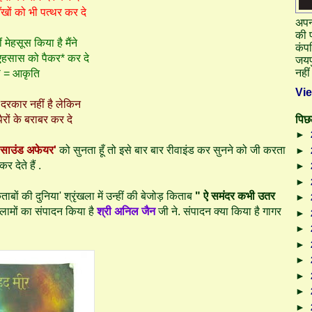
खों को भी पत्थर कर दे
अपनी
की प
 मेहसूस किया है मैंने
कंपन
एहसास को पैकर* कर दे
जयप
नही
* = आकृति
Vi
 दरकार नहीं है लेकिन
पिछल
पैरों के बराबर कर दे
►
 साउंड अफेयर'
को सुनता हूँ तो इसे बार बार रीवाइंड कर सुनने को जी करता
►
देते हैं .
►
►
ों की दुनिया' श्रृंखला में उन्हीं की बेजोड़ किताब
" ऐ समंदर कभी उतर
►
कलामों का संपादन किया है
श्री अनिल जैन
जी ने. संपादन क्या किया है गागर
►
►
►
►
►
►
►