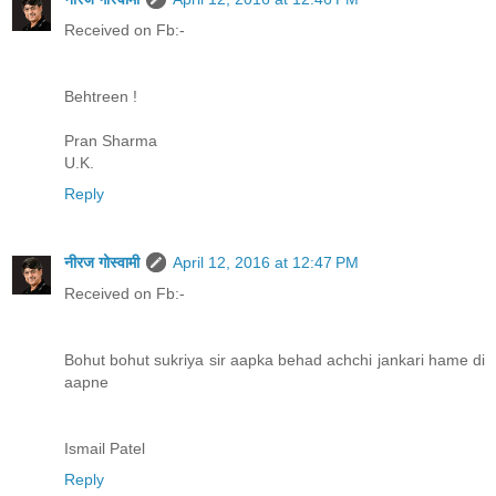
Received on Fb:-
Behtreen !
Pran Sharma
U.K.
Reply
नीरज गोस्वामी
April 12, 2016 at 12:47 PM
Received on Fb:-
Bohut bohut sukriya sir aapka behad achchi jankari hame di
aapne
Ismail Patel
Reply