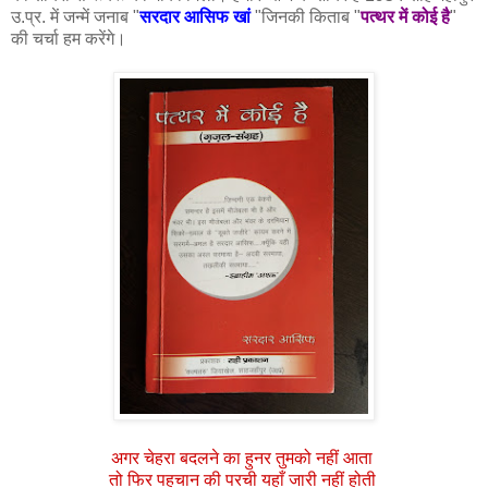
उ.प्र. में जन्में जनाब "
सरदार आसिफ खां
"जिनकी किताब "
पत्थर में कोई है
"
की चर्चा हम करेंगे।
अगर चेहरा बदलने का हुनर तुमको नहीं आता
तो फिर पहचान की परची यहाँ जारी नहीं होती