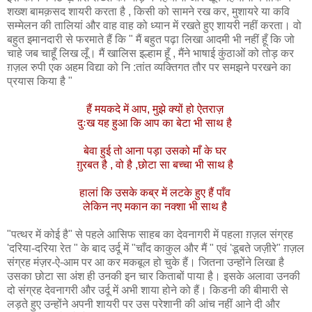
शख्श बामक़सद शायरी करता है , किसी को सामने रख कर, मुशायरे या कवि
सम्मेलन की तालियां और वाह वाह को ध्यान में रखते हुए शायरी नहीं करता। वो
बहुत इमानदारी से फरमाते हैं कि " मैं बहुत पढ़ा लिखा आदमी भी नहीं हूँ कि जो
चाहे जब चाहूँ लिख लूँ। मैं खालिस इल्हाम हूँ , मैंने भाषाई कुंठाओं को तोड़ कर
ग़ज़ल रुपी एक अहम विद्या को नि :तांत व्यक्तिगत तौर पर समझने परखने का
प्रयास किया है "
हैं मयकदे में आप, मुझे क्यों हो ऐतराज़
दुःख यह हुआ कि आप का बेटा भी साथ है
बेवा हुई तो आना पड़ा उसको माँ के घर
ग़ुरबत है , वो है ,छोटा सा बच्चा भी साथ है
हालां कि उसके कब्र में लटके हुए हैं पाँव
लेकिन नए मकान का नक्शा भी साथ है
"पत्थर में कोई है" से पहले आसिफ साहब का देवनागरी में पहला ग़ज़ल संग्रह
'दरिया-दरिया रेत " के बाद उर्दू में "चाँद काकुल और मैं " एवं 'डूबते जज़ीरे" ग़ज़ल
संग्रह मंज़र-ऐ-आम पर आ कर मकबूल हो चुके हैं। जितना उन्होंने लिखा है
उसका छोटा सा अंश ही उनकी इन चार किताबों पाया है। इसके अलावा उनकी
दो संग्रह देवनागरी और उर्दू में अभी शाया होने को हैं। किडनी की बीमारी से
लड़ते हुए उन्होंने अपनी शायरी पर उस परेशानी की आंच नहीं आने दी और