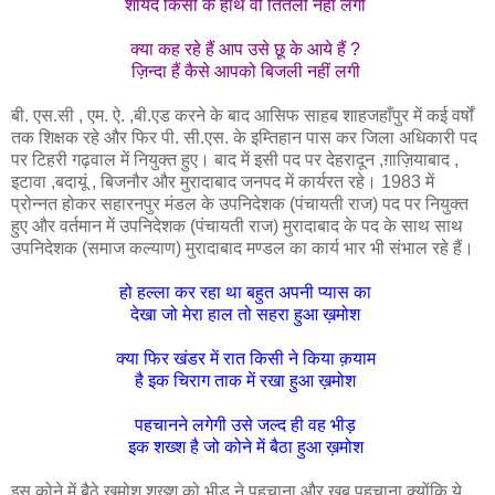
शायद किसी के हाथ वो तितली नहीं लगी
क्या कह रहे हैं आप उसे छू के आये हैं ?
ज़िन्दा हैं कैसे आपको बिजली नहीं लगी
बी. एस.सी , एम. ऐ. ,बी.एड करने के बाद आसिफ साहब शाहजहाँपुर में कई वर्षों
तक शिक्षक रहे और फिर पी. सी.एस. के इम्तिहान पास कर जिला अधिकारी पद
पर टिहरी गढ़वाल में नियुक्त हुए। बाद में इसी पद पर देहरादून ,ग़ाज़ियाबाद ,
इटावा ,बदायूं , बिजनौर और मुरादाबाद जनपद में कार्यरत रहे। 1983 में
प्रोन्नत होकर सहारनपुर मंडल के उपनिदेशक (पंचायती राज) पद पर नियुक्त
हुए और वर्तमान में उपनिदेशक (पंचायती राज) मुरादाबाद के पद के साथ साथ
उपनिदेशक (समाज कल्याण) मुरादाबाद मण्डल का कार्य भार भी संभाल रहे हैं।
हो हल्ला कर रहा था बहुत अपनी प्यास का
देखा जो मेरा हाल तो सहरा हुआ ख़मोश
क्या फिर खंडर में रात किसी ने किया क़याम
है इक चिराग ताक में रखा हुआ ख़मोश
पहचानने लगेगी उसे जल्द ही वह भीड़
इक शख्श है जो कोने में बैठा हुआ ख़मोश
इस कोने में बैठे ख़मोश शख्श को भीड़ ने पहचाना और खूब पहचाना क्योंकि ये