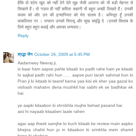
हैकि वो श्रेय खुद को नहीं देने देते मुझ जैसी अल्पग्य को भी बडी मेहनत से
सिखाते हैं। वो गज़ल ही नहीं कविता कहानी भी बहुत अच्छी लिखते हैं। उनकी
कलम को और उन की इन्सानियत को मेरा सलाम है। अभिभूत हूँ उनकी
काबलियत पर । भगवान उनको चिरायू और सुख समृद्धि दे ।उनको किताब के
लिये बहुत बहुत बधाई और आपका धन्यवाद।
Reply
श्रद्धा जैन
October 26, 2009 at 5:45 PM
Aadarneey Neeraj ji,
is baar ham aapse pahle kitaab ko padh rahe hain ye kitaab
hi aajkal padh rahi hun ...... aapse puri tarah sahmat hun ki
Pran ji ki kitaab ki taaref karna yaa kisi ek sher yaa gazal ko
vishash mahatvv dena mushkil hai sabhi ek se badhkar ek
hai
ye aapki kitaabon ki shrnkhla mujhe behad pasand hai
aisi hi nayaab kitaaben laate rahen
agar aap theek samjhe to kuch kitaab ke review main aapko
bhejna chahti hun jo in kitaabon ki srinkhla mein shamil
hone hi chahiye ................