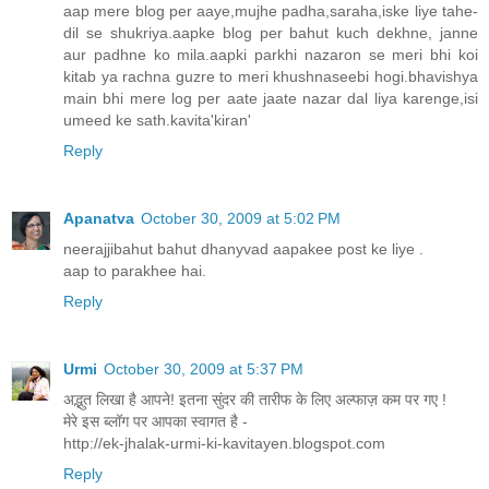
aap mere blog per aaye,mujhe padha,saraha,iske liye tahe-
dil se shukriya.aapke blog per bahut kuch dekhne, janne
aur padhne ko mila.aapki parkhi nazaron se meri bhi koi
kitab ya rachna guzre to meri khushnaseebi hogi.bhavishya
main bhi mere log per aate jaate nazar dal liya karenge,isi
umeed ke sath.kavita'kiran'
Reply
Apanatva
October 30, 2009 at 5:02 PM
neerajjibahut bahut dhanyvad aapakee post ke liye .
aap to parakhee hai.
Reply
Urmi
October 30, 2009 at 5:37 PM
अद्भुत लिखा है आपने! इतना सुंदर की तारीफ के लिए अल्फाज़ कम पर गए !
मेरे इस ब्लॉग पर आपका स्वागत है -
http://ek-jhalak-urmi-ki-kavitayen.blogspot.com
Reply