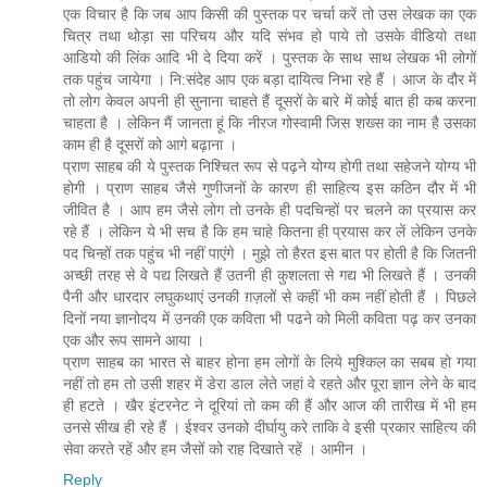
एक विचार है कि जब आप किसी की पुस्‍तक पर चर्चा करें तो उस लेखक का एक
चित्र तथा थोड़ा सा परिचय और यदि संभव हो पाये तो उसके वीडियो तथा
आडियो की लिंक आदि भी दे दिया करें । पुस्‍तक के साथ साथ लेखक भी लोगों
तक पहुंच जायेगा । नि:संदेह आप एक बड़ा दायित्‍व निभा रहे हैं । आज के दौर में
तो लोग केवल अपनी ही सुनाना चाहते हैं दूसरों के बारे में कोई बात ही कब करना
चाहता है । लेकिन मैं जानता हूं कि नीरज गोस्‍वामी जिस शख्‍स का नाम है उसका
काम ही है दूसरों को आगे बढ़ाना ।
प्राण साहब की ये पुस्‍तक निश्चित रूप से पढ़ने योग्‍य होगी तथा सहेजने योग्‍य भी
होगी । प्राण साहब जैसे गुणीजनों के कारण ही साहित्‍य इस कठिन दौर में भी
जीवित है । आप हम जैसे लोग तो उनके ही पदचिन्‍हों पर चलने का प्रयास कर
रहे हैं । लेकिन ये भी सच है कि हम चाहे कितना ही प्रयास कर लें लेकिन उनके
पद चिन्‍हों तक पहुंच भी नहीं पाएंगे । मुझे तो हैरत इस बात पर होती है कि जितनी
अच्‍छी तरह से वे पद्य लिखते हैं उतनी ही कुशलता से गद्य भी लिखते हैं । उनकी
पैनी और धारदार लघुकथाएं उनकी ग़ज़लों से कहीं भी कम नहीं होती हैं । पिछले
दिनों नया ज्ञानोदय में उनकी एक कविता भी पढने को मिली कविता पढ़ कर उनका
एक और रूप सामने आया ।
प्राण साहब का भारत से बाहर होना हम लोगों के लिये मुश्किल का सबब हो गया
नहीं तो हम तो उसी शहर में डेरा डाल लेते जहां वे रहते और पूरा ज्ञान लेने के बाद
ही हटते । खैर इंटरनेट ने दूरियां तो कम की हैं और आज की तारीख में भी हम
उनसे सीख ही रहे हैं । ईश्‍वर उनको दीर्घायु करे ताकि वे इसी प्रकार साहित्‍य की
सेवा करते रहें और हम जैसों को राह दिखाते रहें । आमीन ।
Reply